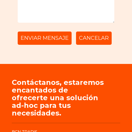
Contáctanos, estaremos
encantados de
ofrecerte una solución
ad-hoc para tus
necesidades.