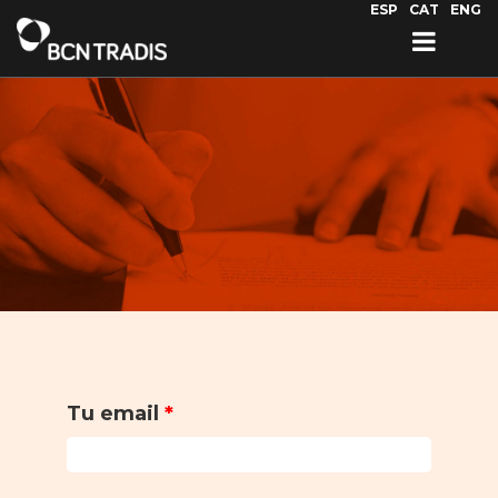
Pasar al contenido principal
ESP
CAT
ENG
Tu email
*