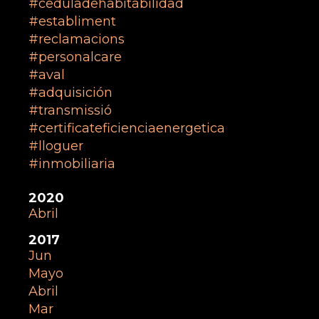
ceduladehabitabilidad
establiment
reclamacions
personalcare
aval
adquisición
transmissió
certificateficienciaenergetica
lloguer
inmobiliaria
2020
Abril
2017
Jun
Mayo
Abril
Mar