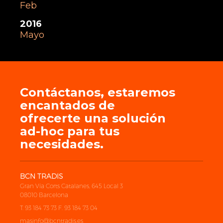
Feb
2016
Mayo
Contáctanos, estaremos
encantados de
ofrecerte una solución
ad-hoc para tus
necesidades.
BCN TRADIS
Gran Vía Corts Catalanes, 645 Local 3
08010 Barcelona
T. 93 184 73 73 F. 93 184 73 04
masinfo@bcntradis.es